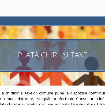
PLATĂ CHIRII ŞI TAXE
a chiriilor şi taxelor comune pune la dispoziția contribuabi
lor comune datorate, lista plăților efectuate. Consultarea inf
lata chiriilor şi taxelor comune se poate face de către
utili