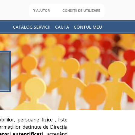
AJUTOR
CONDIȚII DE UTILIZARE
CATALOG SERVICII
CAUTĂ
CONTUL MEU
lilor, persoane fizice , liste
ormațiilor deținute de Direcţia
zatori autentificați
, accesând