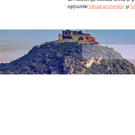
opțiunile
Situația chiriilor
şi
S